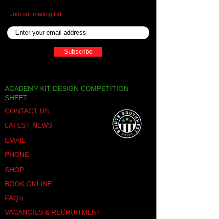
Join our mailing list
Subscribe
ACADEMY KIT DESIGN COMPETITION
SHEET
CONTACT US
LATEST NEWS
EMAIL
PHONE
SHOP
BOOK ONLINE
FAQ's
VACANCIES & RECRUITMENT